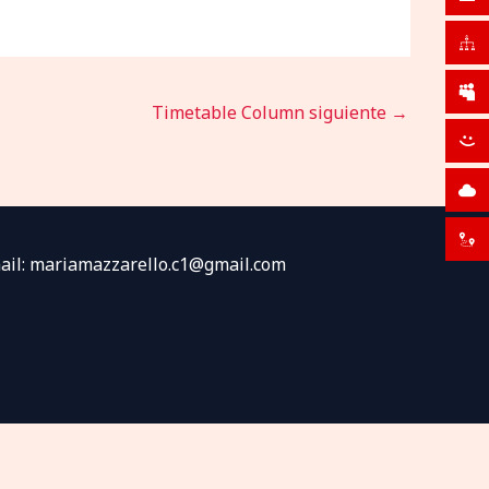
Timetable Column siguiente
→
mail: mariamazzarello.c1@gmail.com