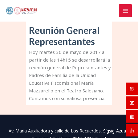
Ir
al
contenido
Reunión General
Representantes
Hoy martes 30 de mayo de 2017 a
partir de las 14h15 se desarrollará la
reunión general de Representantes y
Padres de Familia de la Unidad
Educativa Fiscomisional María
Mazzarello en el Teatro Salesiano.
Contamos con su valiosa presencia.
Av. María Auxiliadora y calle de Los Recuerdos, Sígsig-Azuay-